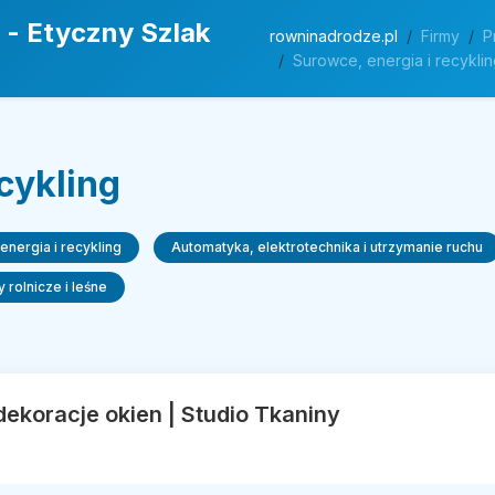
 - Etyczny Szlak
rowninadrodze.pl
Firmy
P
Surowce, energia i recyklin
cykling
energia i recykling
Automatyka, elektrotechnika i utrzymanie ruchu
 rolnicze i leśne
 dekoracje okien | Studio Tkaniny