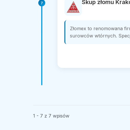
Skup złomu Krak
7
Złomex to renomowana firm
surowców wtórnych. Specja
1 - 7 z 7 wpisów