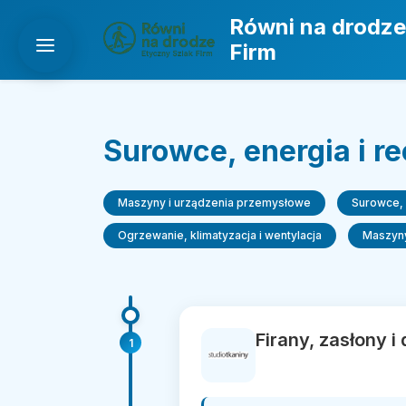
Równi na drodze
Firm
Surowce, energia i re
Maszyny i urządzenia przemysłowe
Surowce, 
Ogrzewanie, klimatyzacja i wentylacja
Maszyny
Firany, zasłony i
1