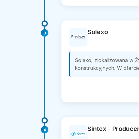
Solexo
3
Solexo, zlokalizowana w Ży
konstrukcyjnych. W ofercie f
Sintex - Produce
4