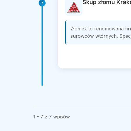
Skup złomu Krak
7
Złomex to renomowana firm
surowców wtórnych. Specja
1 - 7 z 7 wpisów