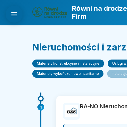
Równi na drodze
Firm
Nieruchomości i zar
Materiały konstrukcyjne i instalacyjne
Usługi 
Materiały wykończeniowe i sanitarne
Instalacj
RA-NO Nierucho
1