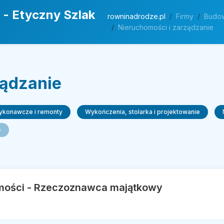
 - Etyczny Szlak
rowninadrodze.pl
Firmy
Budow
Nieruchomości i zarządzanie
ządzanie
wykonawcze i remonty
Wykończenia, stolarka i projektowanie
e
mości - Rzeczoznawca majątkowy