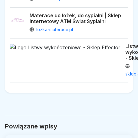
Materace do łóżek, do sypialni | Sklep
internetowy ATM Świat Sypialni
lozka-materace.pl
List
wyko
- Skl
sklep.
Powiązane wpisy