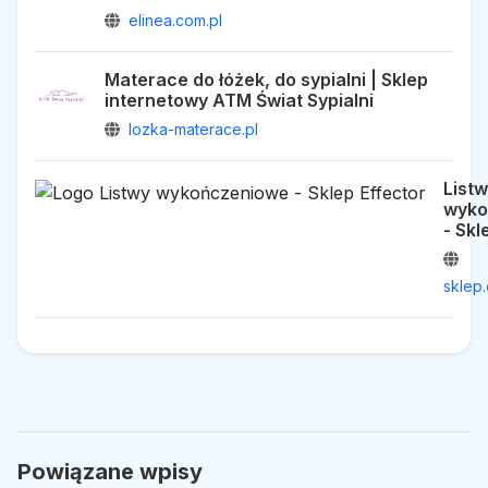
elinea.com.pl
Materace do łóżek, do sypialni | Sklep
internetowy ATM Świat Sypialni
lozka-materace.pl
List
wyko
- Skl
sklep.
Powiązane wpisy