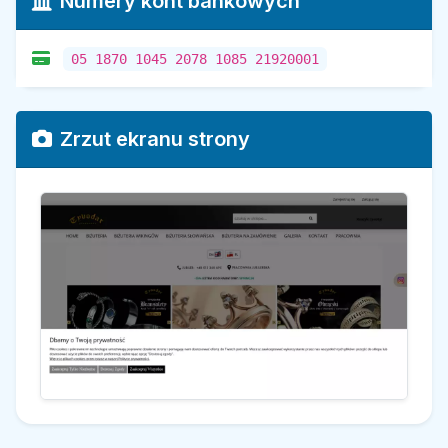
Numery kont bankowych
05 1870 1045 2078 1085 21920001
Zrzut ekranu strony