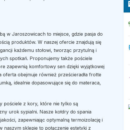
ibą w Jaroszowicach to miejsce, gdzie pasja do
ością produktów. W naszej ofercie znajdują się
ancji każdemu stołowi, tworząc przytulną i
ych spotkań. Proponujemy także pościele
tóre zapewnią komfortowy sen dzięki wyjątkowej
a oferta obejmuje również prześcieradła frotte
umką, idealnie dopasowujące się do materaca,
 pościele z kory, które nie tylko są
zny urok sypialni. Nasze kołdry do spania
akości, zapewniając optymalną termoizolację i
 naszym sklepie to połączenie estetyki z