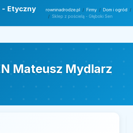
 - Etyczny
rowninadrodze.pl
Firmy
Dom i ogród
Sklep z pościelą - Głęboki Sen
N Mateusz Mydlarz