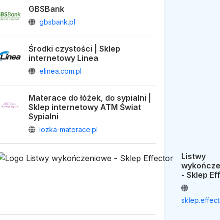
GBSBank
gbsbank.pl
Środki czystości | Sklep
internetowy Linea
elinea.com.pl
Materace do łóżek, do sypialni |
Sklep internetowy ATM Świat
Sypialni
lozka-materace.pl
Listwy
wykończe
- Sklep Ef
sklep.effect