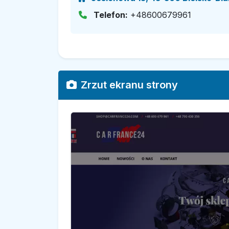
Telefon:
+48600679961
Zrzut ekranu strony