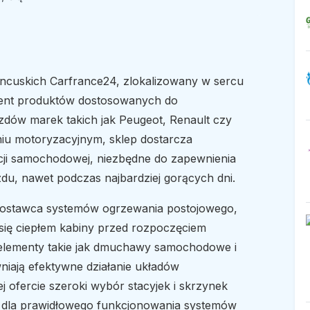
ncuskich Carfrance24, zlokalizowany w sercu
tyment produktów dostosowanych do
azdów marek takich jak Peugeot, Renault czy
eniu motoryzacyjnym, sklep dostarcza
acji samochodowej, niezbędne do zapewnienia
u, nawet podczas najbardziej gorących dni.
dostawca systemów ogrzewania postojowego,
się ciepłem kabiny przed rozpoczęciem
e elementy takie jak dmuchawy samochodowe i
niają efektywne działanie układów
j ofercie szeroki wybór stacyjek i skrzynek
 dla prawidłowego funkcjonowania systemów