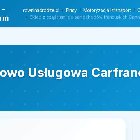
 -
rowninadrodze.pl
Firmy
Motoryzacja i transport
C
irm
Sklep z częściami do samochodów francuskich Carf
lowo Usługowa Carfran