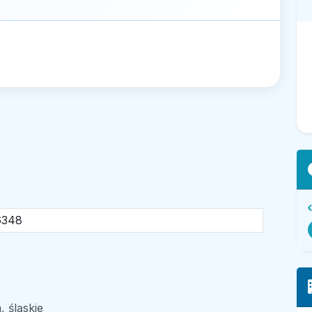
6348
 śląskie