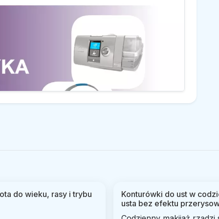
ta do wieku, rasy i trybu
Konturówki do ust w codzi
usta bez efektu przeryso
Codzienny makijaż rządzi si