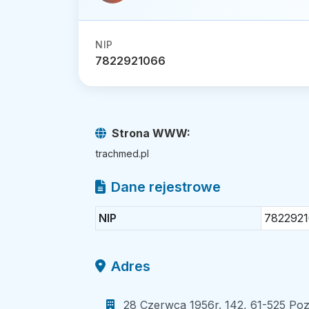
NIP
7822921066
Strona WWW:
trachmed.pl
Dane rejestrowe
NIP
782292
Adres
28 Czerwca 1956r. 142, 61-525 Poz