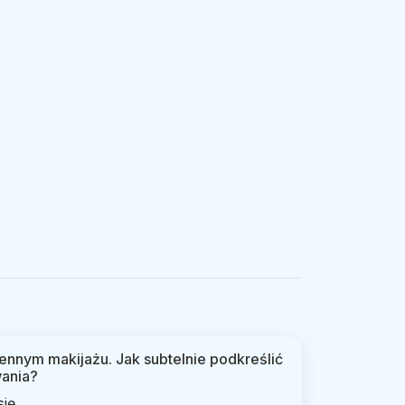
ennym makijażu. Jak subtelnie podkreślić
wania?
ę...