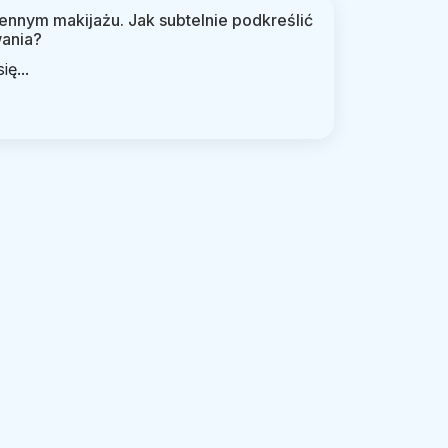
ennym makijażu. Jak subtelnie podkreślić
wania?
ę...