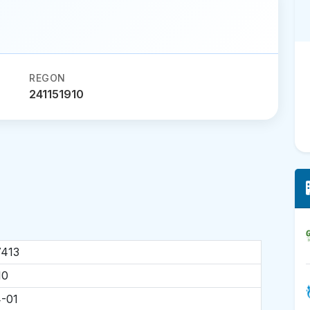
REGON
241151910
7413
10
-01