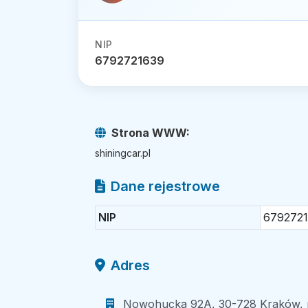
NIP
6792721639
Strona WWW:
shiningcar.pl
Dane rejestrowe
NIP
679272
Adres
Nowohucka 92A, 30-728 Kraków, m