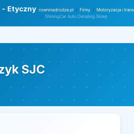
 - Etyczny
rowninadrodze.pl
Firmy
Motoryzacja i tran
ShiningCar Auto Detailing Sklep
czyk SJC