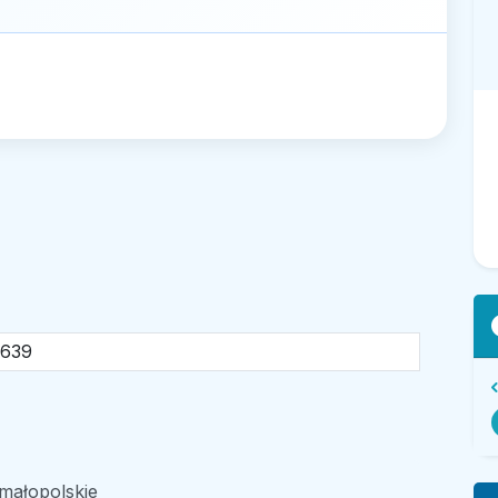
1639
ałopolskie