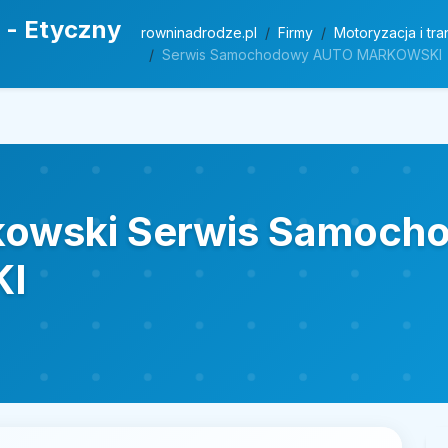
 - Etyczny
rowninadrodze.pl
Firmy
Motoryzacja i tra
Serwis Samochodowy AUTO MARKOWSKI
kowski Serwis Samoc
I