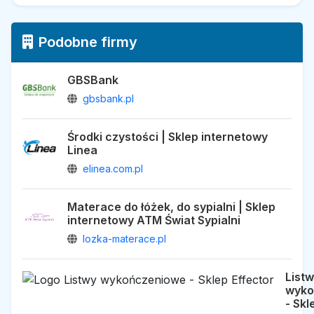
Podobne firmy
GBSBank
gbsbank.pl
Środki czystości | Sklep internetowy
Linea
elinea.com.pl
Materace do łóżek, do sypialni | Sklep
internetowy ATM Świat Sypialni
lozka-materace.pl
List
wyko
- Skl