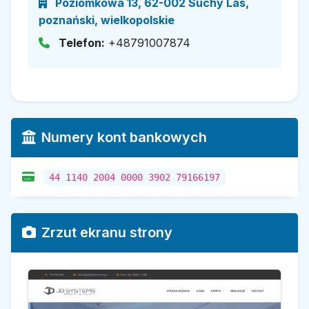
Poziomkowa 13, 62-002 Suchy Las,
poznański, wielkopolskie
Telefon:
+48791007874
Numery kont bankowych
44 1140 2004 0000 3902 79166197
Zrzut ekranu strony