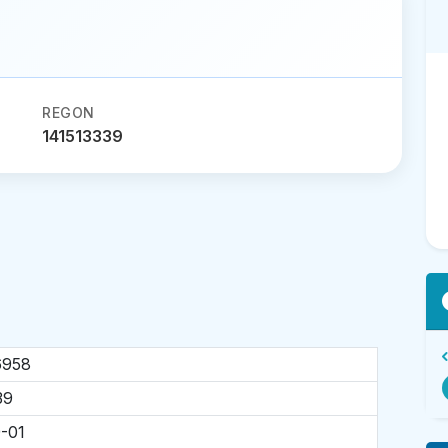
REGON
141513339
6958
39
-01