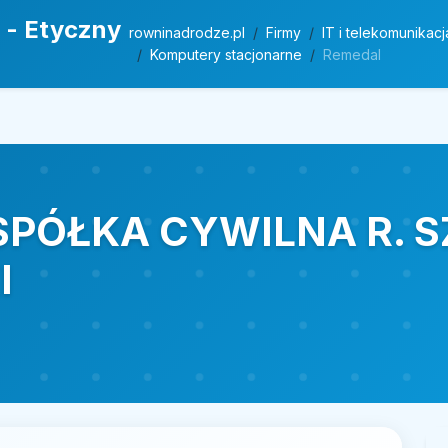
 - Etyczny
rowninadrodze.pl
Firmy
IT i telekomunikacj
Komputery stacjonarne
Remedal
SPÓŁKA CYWILNA R. S
I