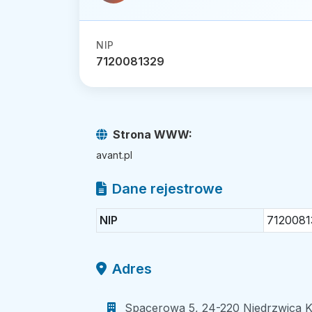
NIP
7120081329
Strona WWW:
avant.pl
Dane rejestrowe
NIP
7120081
Adres
Spacerowa 5, 24-220 Niedrzwica Ko