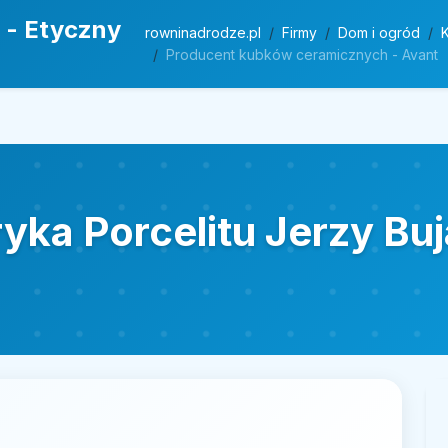
 - Etyczny
rowninadrodze.pl
Firmy
Dom i ogród
K
Producent kubków ceramicznych - Avant
ka Porcelitu Jerzy Bu