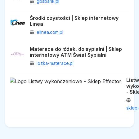
gbsbank.pl
Środki czystości | Sklep internetowy
Linea
elinea.com.pl
Materace do łóżek, do sypialni | Sklep
internetowy ATM Świat Sypialni
lozka-materace.pl
List
wyko
- Skl
sklep.