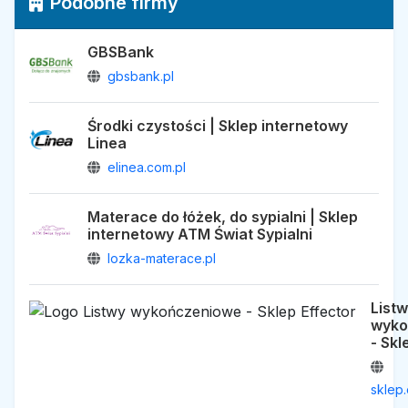
Podobne firmy
GBSBank
gbsbank.pl
Środki czystości | Sklep internetowy
Linea
elinea.com.pl
Materace do łóżek, do sypialni | Sklep
internetowy ATM Świat Sypialni
lozka-materace.pl
List
wyko
- Skl
sklep.