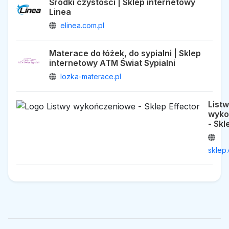
Środki czystości | Sklep internetowy
Linea
elinea.com.pl
Materace do łóżek, do sypialni | Sklep
internetowy ATM Świat Sypialni
lozka-materace.pl
List
wyko
- Skl
sklep.