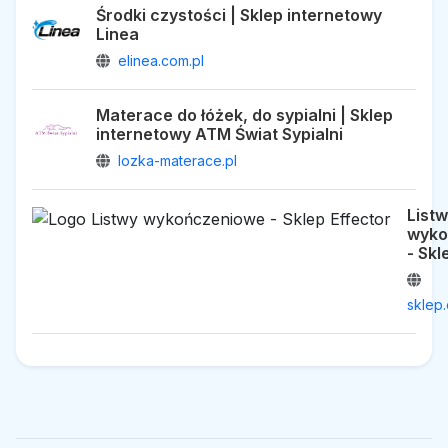
Środki czystości | Sklep internetowy
Linea
elinea.com.pl
Materace do łóżek, do sypialni | Sklep
internetowy ATM Świat Sypialni
lozka-materace.pl
List
wyko
- Skl
sklep.