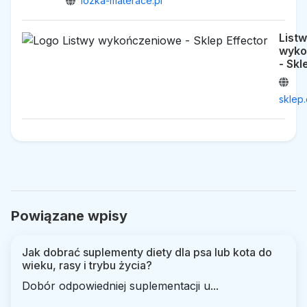
lozka-materace.pl
List
wyko
- Skl
sklep.
Powiązane wpisy
Jak dobrać suplementy diety dla psa lub kota do
wieku, rasy i trybu życia?
Dobór odpowiedniej suplementacji u...