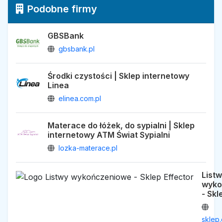
Podobne firmy
GBSBank
gbsbank.pl
Środki czystości | Sklep internetowy
Linea
elinea.com.pl
Materace do łóżek, do sypialni | Sklep
internetowy ATM Świat Sypialni
lozka-materace.pl
List
wyko
- Skl
sklep.