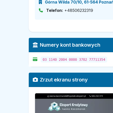
Górna Wilda 70/10, 61-564 Poznań
Telefon:
+48506232319
Numery kont bankowych
03 1140 2004 0000 3702 77711354
Zrzut ekranu strony