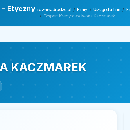
 - Etyczny
rowninadrodze.pl
Firmy
Usługi dla firm
F
Ekspert Kredytowy Iwona Kaczmarek
NA KACZMAREK