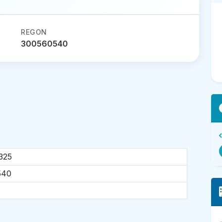
REGON
300560540
325
540