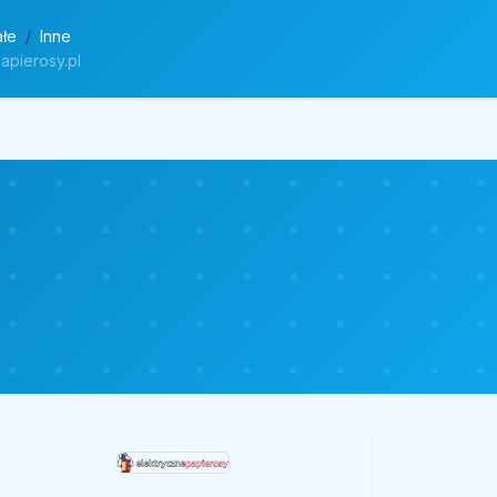
ałe
Inne
apierosy.pl