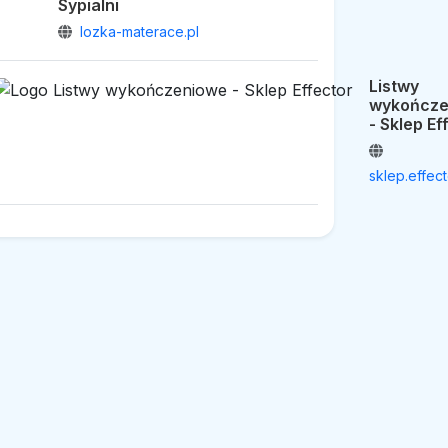
Sypialni
lozka-materace.pl
Listwy
wykończe
- Sklep Ef
sklep.effect