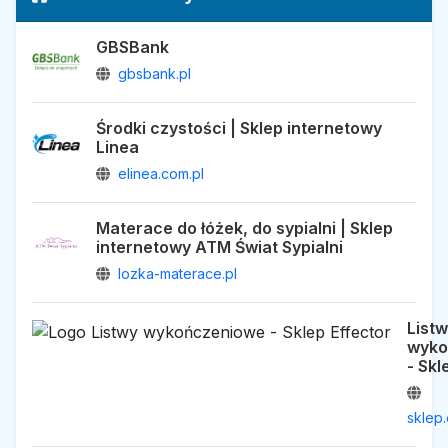
GBSBank
gbsbank.pl
Środki czystości | Sklep internetowy
Linea
elinea.com.pl
Materace do łóżek, do sypialni | Sklep
internetowy ATM Świat Sypialni
lozka-materace.pl
List
wyko
- Skl
sklep.