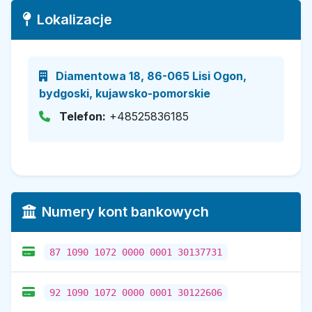
Lokalizacje
Diamentowa 18, 86-065 Lisi Ogon,
bydgoski, kujawsko-pomorskie
Telefon:
+48525836185
Numery kont bankowych
87 1090 1072 0000 0001 30137731
92 1090 1072 0000 0001 30122606