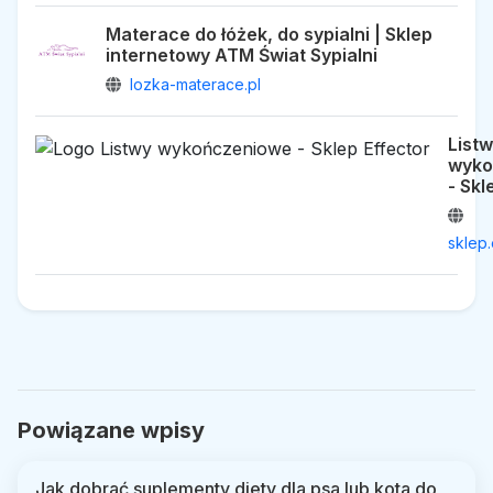
Materace do łóżek, do sypialni | Sklep
internetowy ATM Świat Sypialni
lozka-materace.pl
List
wyko
- Skl
sklep.
Powiązane wpisy
Jak dobrać suplementy diety dla psa lub kota do